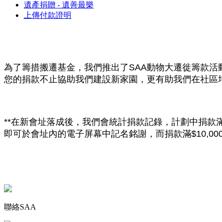
遺產捐贈 - 遺善最樂
上傳付款證明
為了
籌措搬遷基金，我們推出了
SAA動物大遷徙
籌款活
您的捐款不止協助我們建設新家園，更有助我們在社區
**在新會址落成後，我們會統計捐款記錄，計劃中捐款滿$
即可於會址內的電子屏幕中記名銘謝，而捐款滿$10,0
聯絡SAA