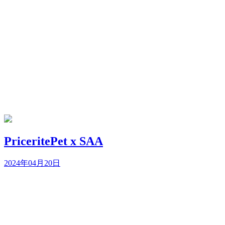
PriceritePet x SAA
2024年04月20日