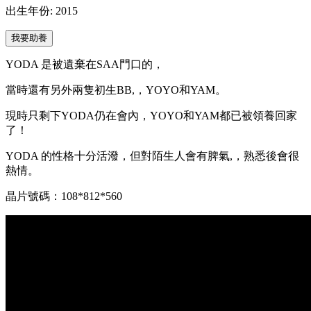
出生年份: 2015
YODA 是被遺棄在SAA門口的，
當時還有另外兩隻初生BB,，YOYO和YAM。
現時只剩下YODA仍在會內，YOYO和YAM都已被領養回家
了！
YODA 的性格十分活潑，但對陌生人會有脾氣,，熟悉後會很
熱情。
晶片號碼：108*812*560